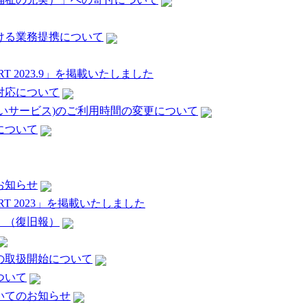
ける業務提携について
RT 2023.9」を掲載いたしました
対応について
いサービス)のご利用時間の変更について
について
お知らせ
RT 2023」を掲載いたしました
 （復旧報）
の取扱開始について
ついて
いてのお知らせ